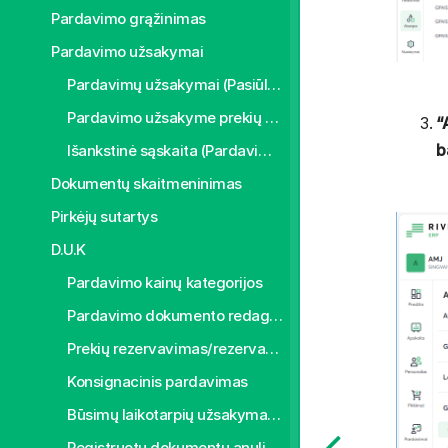
Pardavimo grąžinimas
Pardavimo užsakymai
Pardavimų užsakymai (Pasiūlymai)
Pardavimo užsakyme prekių kiekio rezervavimas
“
b
Išankstinė sąskaita (Pardavimo užsakymai)
Dokumentų skaitmeninimas
Pirkėjų sutartys
D.U.K
Pardavimo kainų kategorijos
Pardavimo dokumento redagavimas
Prekių rezervavimas/rezervacijos atšaukimas pardavimo sąskaitoje faktūroje
Konsignacinis pardavimas
Būsimų laikotarpių užsakymai/sąskaitos
Registruotų dokumentų anuliavimas