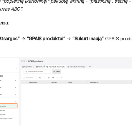
 "popierinę (kartoninę)" pakuotę, antrinę - "plastikinę", tretinę 
tuvas ABC”.
eiga:
Atsargos”
→
“GPAIS produktai”
→
“Sukurti naują”
GPAIS produ