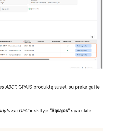
as ABC”
. GPAIS produktą susieti su preke galite
ldytuvas GPA”
ir skiltyje
“Sąsajos”
spauskite