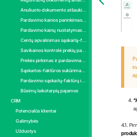
Anuliuoto dokumento atšaukimas
Pardavimo kainos parinkimas iš kainyno arba paskutinio pardavimo
Pardavimo kainų nustatymas prekių pirkimo metu
Centų apvalinimas sąskaitą-faktūrą apmokant grynais pinigais
Savikainos kontrolė prekių pardavimo metu
Pa
Prekės pirkimas ir pardavimas skirtingais mato vienetais
sv
Sąskaitos-faktūros sukūrimas kelių užsakymų pagrindu
a
Pardavimo sąskaitų-faktūrų išsiuntimas klientui
Būsimų laikotarpių pajamos
“
CRM
a
Potencialūs klientai
Galimybės
4.1. Pi
Užduotys
produk