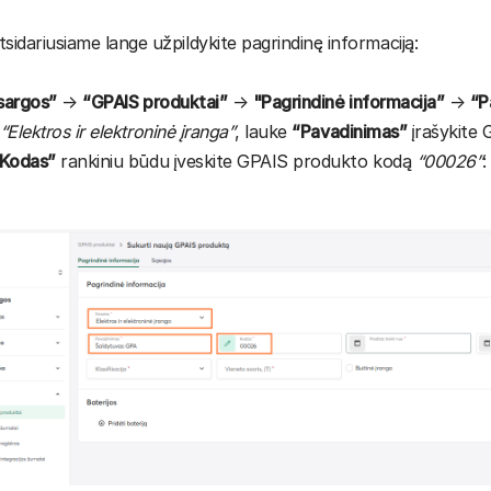
tsidariusiame lange užpildykite pagrindinę informaciją:
sargos”
→
“GPAIS produktai”
→
"Pagrindinė informacija”
→
“P
“Elektros ir elektroninė įranga”
, lauke
“Pavadinimas”
įrašykite
Kodas”
rankiniu būdu įveskite GPAIS produkto kodą
“00026”
: