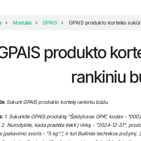
a
Moduliai
GPAIS
GPAIS produkto kortelės sukūr
GPAIS produkto kort
rankiniu 
is
:
Sukurti GPAIS produkto kortelę rankiniu būdu.
s:
1. Sukurkite GPAIS produktą “Šaldytuvas GPA”, kodas - "00026" 
 2. Nurodykite, kada pradėta tiekti į rinką - "2024-12-31", produ
 įpakavimo svoris - "5 kg".", ir turi Buitinės technikos požymį. 3.