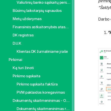
pirminę
Valiutinių banko sąskaitų perskaičiavimas
“Šaldy
Būsimų laikotarpių sąnaudos
Metų uždarymas
Darbo 
Finansinės astkaitomybės ataskaitos
“
DK registras
D.U.K
Klientas DK žurnaliniame įraše
Pirkimai
Ką turi žinoti
Pirkimo sąskaita
Pirkimo sąskaita faktūra
PVM paklaidos koregavimas
Dokumentų skaitmeninimas - OCR
Dokumentų skaitmeninimas rankiniu būdu