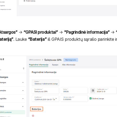
Atsargos”
→
“GPASI produktai”
→
"Pagrindinė informacija”
→
ateriją”
. Lauke
“Baterija”
iš GPAIS produktų sąrašo parinkite ir 