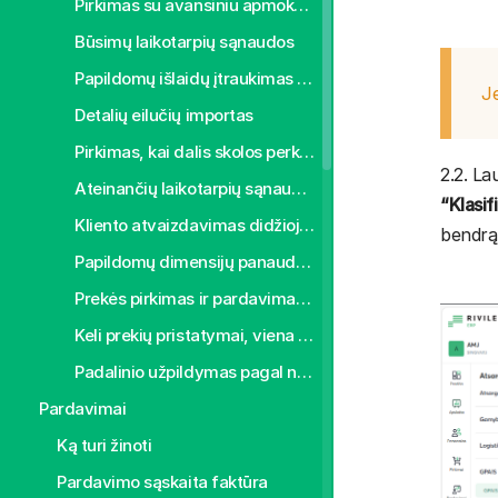
Pirkimas su avansiniu apmokėjimu
Būsimų laikotarpių sąnaudos
Papildomų išlaidų įtraukimas į pirktų prekių savikainą
Je
Detalių eilučių importas
Pirkimas, kai dalis skolos perkeliama apmokėti GPM
2.2. L
Ateinančių laikotarpių sąnaudos
“Klasif
Kliento atvaizdavimas didžiojoje knygoje
bendrą
Papildomų dimensijų panaudojimas (klasifikatoriai)
Prekės pirkimas ir pardavimas skirtingais mato vienetais
Keli prekių pristatymai, viena sąskaita
Padalinio užpildymas pagal nutylėjimą
Pardavimai
Ką turi žinoti
Pardavimo sąskaita faktūra