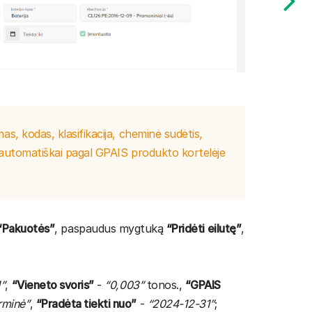
as, kodas, klasifikacija, cheminė sudėtis,
s automatiškai pagal GPAIS produkto kortelėje
“Pakuotės”
, paspaudus mygtuką
“Pridėti eilutę”
,
1”
,
“Vieneto svoris”
-
“0,003”
tonos.,
“GPAIS
rminė”
,
“Pradėta tiekti nuo”
-
“2024-12-31”
;