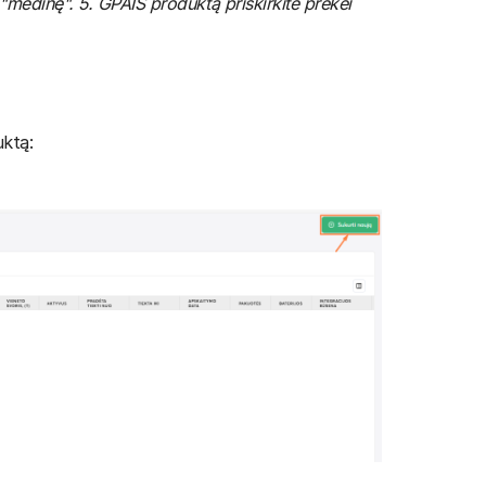
- "medinę". 5. GPAIS produktą priskirkite prekei
ktą: