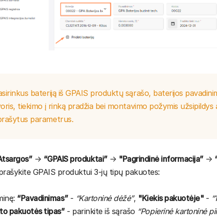
sirinkus bateriją iš GPAIS produktų sąrašo, baterijos pavadinim
oris, tiekimo į rinką pradžia bei montavimo požymis užsipildy
prašytus parametrus.
Atsargos”
→
“GPAIS produktai”
→
"Pagrindinė informacija”
→
prašykite GPAIS produktui 3-jų tipų pakuotes:
rminę:
“Pavadinimas”
-
“Kartoninė dėžė”
,
"Kiekis pakuotėje"
-
“
to pakuotės tipas”
- parinkite iš sąrašo
“Popierinė kartoninė pi