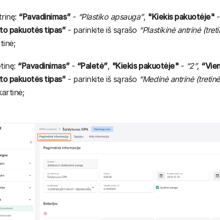
trinę:
“Pavadinimas”
-
“Plastiko apsauga”
,
"Kiekis pakuotėje"
to pakuotės tipas”
- parinkite iš sąrašo
“Plastikinė antrinė (tret
tinė;
etinę:
“Pavadinimas”
-
“Paletė”
,
"Kiekis pakuotėje"
-
“2”
,
“Vien
to pakuotės tipas”
- parinkite iš sąrašo
“Medinė antrinė (tretinė
artinė;