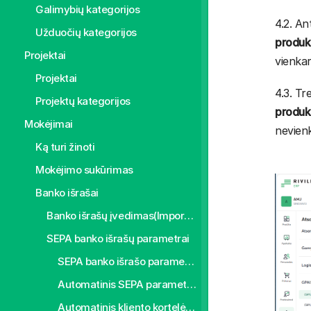
Galimybių kategorijos
4.2. An
Užduočių kategorijos
produk
Projektai
vienkar
Projektai
4.3. Tr
Projektų kategorijos
produk
Mokėjimai
nevienk
Ką turi žinoti
Mokėjimo sukūrimas
Banko išrašai
Banko išrašų įvedimas(Importas)
SEPA banko išrašų parametrai
SEPA banko išrašo parametrizavimas rankiniu būdu
Automatinis SEPA parametro užpildymas
Automatinis kliento kortelės užpildymas