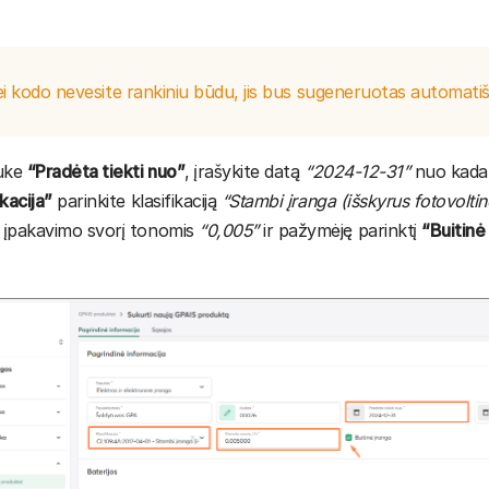
i kodo nevesite rankiniu būdu, jis bus sugeneruotas automatiš
auke
“Pradėta tiekti nuo”
, įrašykite datą
“2024-12-31”
nuo kada p
ikacija”
parinkite klasifikaciją
“Stambi įranga (išskyrus fotovoltin
 įpakavimo svorį tonomis
“0,005”
ir pažymėję parinktį
“Buitinė