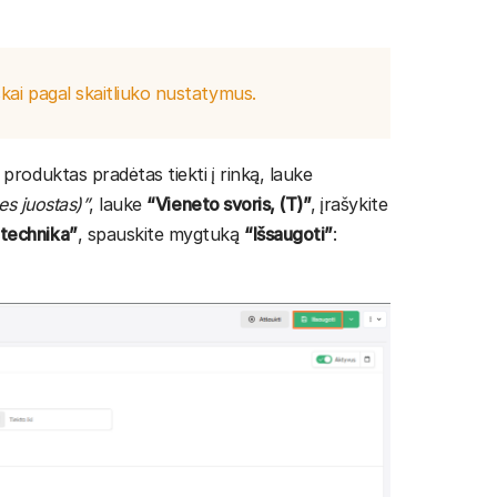
kai pagal skaitliuko nustatymus.
roduktas pradėtas tiekti į rinką, lauke
es juostas)”
, lauke
“Vieneto svoris, (T)”
, įrašykite
 technika”
, spauskite mygtuką
“Išsaugoti”
: