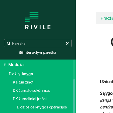
1.
Aktualijos
Pradži
2.
Valdymo principai
3.
Normatyvai, žinynai
4.
Sistemos individualus pritaikymas
Interaktyvi paieška
5.
Pirmieji žingsniai
6.
Moduliai
Didžioji knyga
Užduot
Ką turi žinoti
DK žurnalo sukūrimas
Sąlygo
DK žurnaliniai įrašai
įranga”
bendras
Didžiosios knygos operacijos