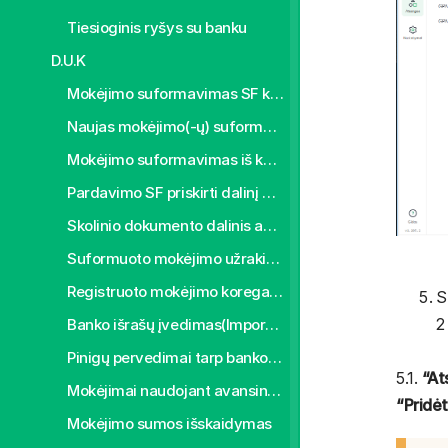
Tiesioginis ryšys su banku
D.U.K
Mokėjimo suformavimas SF kūrimo metu
Naujas mokėjimo(-ų) suformavimas skolų registre
Mokėjimo suformavimas iš kelių skolos dokumentų
Pardavimo SF priskirti dalinį apmokėjimą
Skolinio dokumento dalinis apmokėjimas
Suformuoto mokėjimo užrakinimas
Registruoto mokėjimo koregavimas
S
2
Banko išrašų įvedimas(Importas)
Pinigų pervedimai tarp banko sąskaitų
5.1.
“At
Mokėjimai naudojant avansines DK sąskaitas
“Pridėt
Mokėjimo sumos išskaidymas