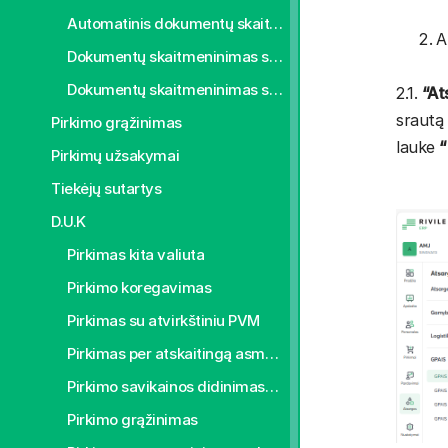
Automatinis dokumentų skaitmeninimas
A
Dokumentų skaitmeninimas su šablonu
Dokumentų skaitmeninimas su šablonu eliminuoti sąskaitos faktūros tuščias eilutes
2.1.
“At
srautą
Pirkimo grąžinimas
lauke
“
Pirkimų užsakymai
Tiekėjų sutartys
D.U.K
Pirkimas kita valiuta
Pirkimo koregavimas
Pirkimas su atvirkštiniu PVM
Pirkimas per atskaitingą asmenį
Pirkimo savikainos didinimas/mažinimas
Pirkimo grąžinimas