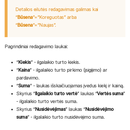
Detalios eilutės redagavimas galimas kai
“
Būsena
”=”Koreguotas” arba
“
Būsena
”=”Naujas”.
Pagrindiniai redagavimo laukai:
“
Kiekis
” - ilgalaikio turto kiekis.
“
Kaina
” - ilgalaikio turto pirkimo (įsigijimo) ar
pardavimo.
“
Suma
” - laukas išskaičiuojamas įvedus kiekį ir kainą.
Skyrius “
Ilgalaikio turto vertė
” laukas “
Vertės suma
”
- ilgalaikio turto vertės suma.
Skyrius “
Nusidėvėjimas
” laukas “
Nusidėvėjimo
suma
” - ilgalaikio turto nusidėvėjimo suma.