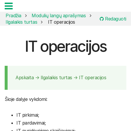
Pradžia
Modulių langų aprašymas
Redaguoti
Ilgalaikis turtas
IT operacijos
IT operacijos
Apskaita → Ilgalaikis turtas → IT operacijos
Šioje dalyje vykdomi:
IT pirkimai;
IT pardavimai;
IT nusidėvėjimo skaičiavimai;