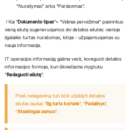
“Nurašymas” arba “Pardavimas”.
​ ! Kai “
Dokumento tipas
”= “Vidiniai pervežimai” pasirinkus
vieną eilutę sugeneruojamos dvi detalios eilutės: vienoje
ilgalaikis turtas nurašomas, kitoje - užpajamuojamas su
nauja informacija.
IT operacijos informaciją galima vesti, koreguoti detalios
informacijos formoje, kuri iškviečiama mygtuku
”
Redaguoti eilutę
”.
Prieš redagavimą turi būti užpildyti detalios
eilutės laukai: “
Ilg.turto kortelė
”, “
Padalinys
”,
“
Atsakingas asmuo
”.