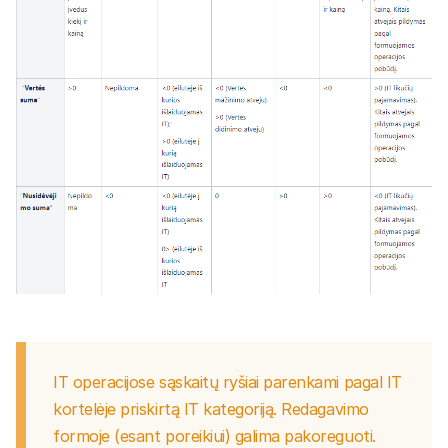
IT operacijose sąskaitų ryšiai parenkami pagal IT
kortelėje priskirtą IT kategoriją. Redagavimo
formoje (esant poreikiui) galima pakoreguoti.