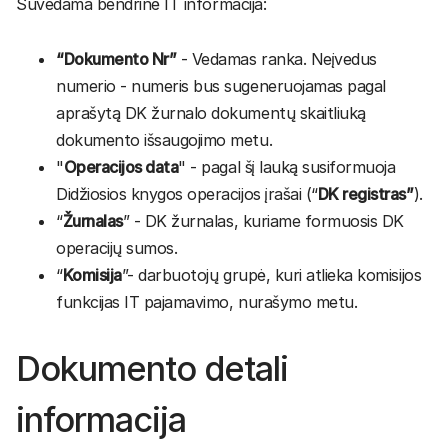
Suvedama bendrinė IT informacija:
“Dokumento Nr”
- Vedamas ranka. Neįvedus
numerio - numeris bus sugeneruojamas pagal
aprašytą DK žurnalo dokumentų skaitliuką
dokumento išsaugojimo metu.
"
Operacijos data
" - pagal šį lauką susiformuoja
Didžiosios knygos operacijos įrašai (“
DK registras”
).
“
Žurnalas
” - DK žurnalas, kuriame formuosis DK
operacijų sumos.
“
Komisija
”- darbuotojų grupė, kuri atlieka komisijos
funkcijas IT pajamavimo, nurašymo metu.
Dokumento detali
informacija