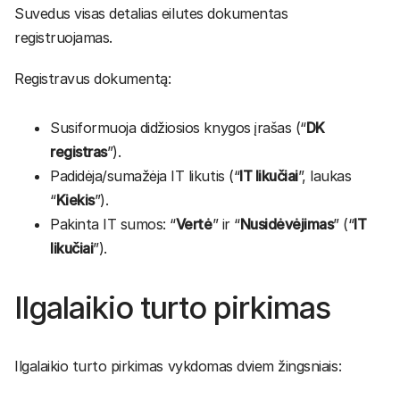
Suvedus visas detalias eilutes dokumentas
registruojamas.
Registravus dokumentą:
Susiformuoja didžiosios knygos įrašas (“
DK
registras
”).
Padidėja/sumažėja IT likutis (“
IT likučiai
”, laukas
“
Kiekis
”).
Pakinta IT sumos: “
Vertė
” ir “
Nusidėvėjimas
” (“
IT
likučiai
”).
Ilgalaikio turto pirkimas
Ilgalaikio turto pirkimas vykdomas dviem žingsniais: