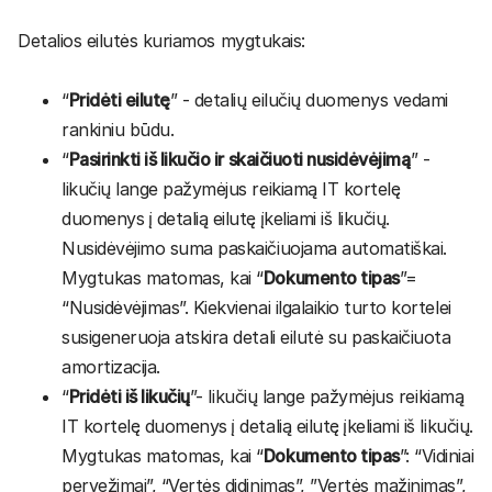
Detalios eilutės kuriamos mygtukais:
“
Pridėti eilutę
” - detalių eilučių duomenys vedami
rankiniu būdu.
“
Pasirinkti iš likučio ir skaičiuoti nusidėvėjimą
” -
likučių lange pažymėjus reikiamą IT kortelę
duomenys į detalią eilutę įkeliami iš likučių.
Nusidėvėjimo suma paskaičiuojama automatiškai.
Mygtukas matomas, kai “
Dokumento tipas
”=
“Nusidėvėjimas”. Kiekvienai ilgalaikio turto kortelei
susigeneruoja atskira detali eilutė su paskaičiuota
amortizacija.
“
Pridėti iš likučių
”- likučių lange pažymėjus reikiamą
IT kortelę duomenys į detalią eilutę įkeliami iš likučių.
Mygtukas matomas, kai “
Dokumento tipas
”: “Vidiniai
pervežimai”, “Vertės didinimas”, ”Vertės mažinimas”,