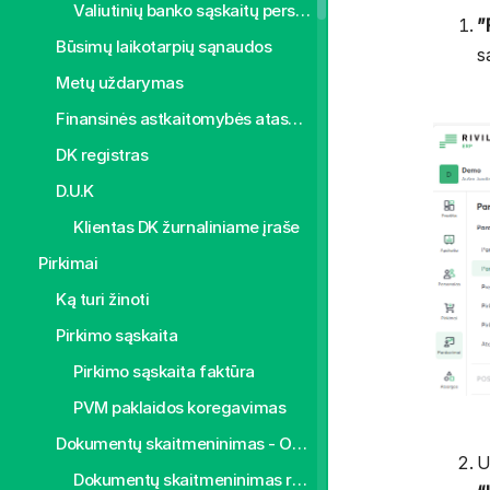
Valiutinių banko sąskaitų perskaičiavimas
”
Būsimų laikotarpių sąnaudos
s
Metų uždarymas
Finansinės astkaitomybės ataskaitos
DK registras
D.U.K
Klientas DK žurnaliniame įraše
Pirkimai
Ką turi žinoti
Pirkimo sąskaita
Pirkimo sąskaita faktūra
PVM paklaidos koregavimas
Dokumentų skaitmeninimas - OCR
U
Dokumentų skaitmeninimas rankiniu būdu