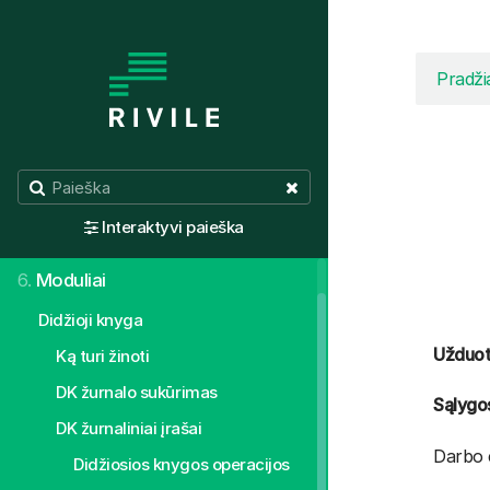
1.
Aktualijos
Pradži
2.
Valdymo principai
3.
Normatyvai, žinynai
4.
Sistemos individualus pritaikymas
Interaktyvi paieška
5.
Pirmieji žingsniai
6.
Moduliai
Didžioji knyga
Užduot
Ką turi žinoti
DK žurnalo sukūrimas
Sąlygo
DK žurnaliniai įrašai
Darbo 
Didžiosios knygos operacijos