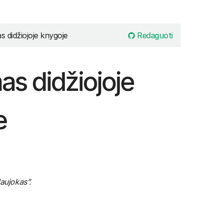
Redaguoti
s didžiojoje knygoje
as didžiojoje
e
Naujokas”.