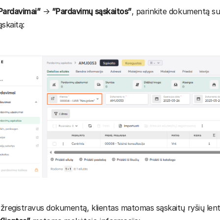
Pardavimai”
→
”Pardavimų sąskaitos”
, parinkite dokumentą su
ąskaitą:
žregistravus dokumentą, klientas matomas sąskaitų ryšių lentel