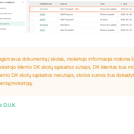
gistravus dokumentą į skolas, mokėtojo informacija rodoma šiai
okėtojo kliento DK skolų sąskaitos sutaps, DK klientas bus mo
iento DK skolų sąskaitos nesutaps, skolos sumos bus išskaidyt
ientą/mokėtoją.
i: D.U.K.