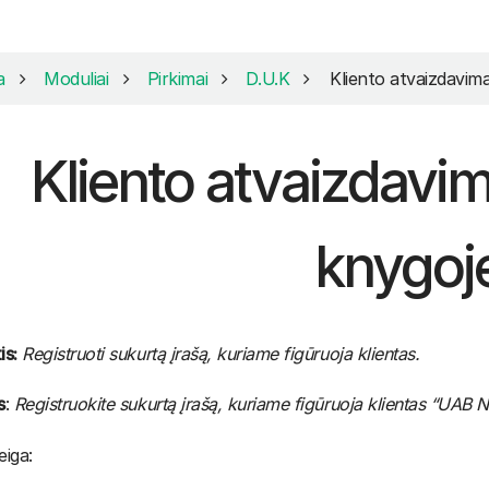
a
Moduliai
Pirkimai
D.U.K
Kliento atvaizdavima
Kliento atvaizdavim
knygoj
is:
Registruoti sukurtą įrašą, kuriame figūruoja klientas.
s
:
Registruokite sukurtą įrašą, kuriame figūruoja klientas “UAB 
eiga: