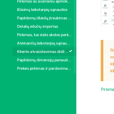
Pirkimas su avansiniu apmokėjimu
Būsimų laikotarpių sąnaudos
Papildomų išlaidų įtraukimas į pirktų prekių savikainą
Detalių eilučių importas
Pirkimas, kai dalis skolos perkeliama apmokėti GPM
Ateinančių laikotarpių sąnaudos
Re
Kliento atvaizdavimas didžiojoje knygoje
m
Papildomų dimensijų panaudojimas (klasifikatoriai)
kl
Prekės pirkimas ir pardavimas skirtingais mato vienetais
kl
Keli prekių pristatymai, viena sąskaita
Padalinio užpildymas pagal nutylėjimą
Pirkima
Pardavimai
Ką turi žinoti
Pardavimo sąskaita faktūra