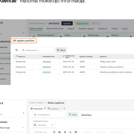
Klientas”
matoma mokėtojo informacija: