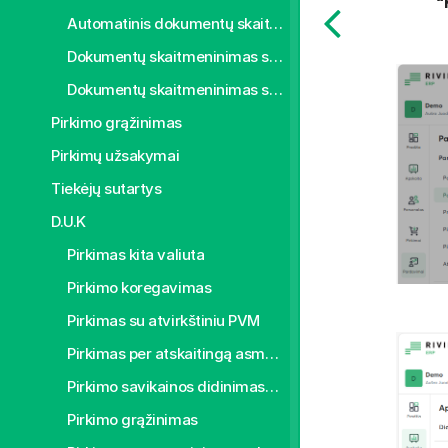
“
Automatinis dokumentų skaitmeninimas
Dokumentų skaitmeninimas su šablonu
Dokumentų skaitmeninimas su šablonu eliminuoti sąskaitos faktūros tuščias eilutes
Pirkimo grąžinimas
Pirkimų užsakymai
Tiekėjų sutartys
D.U.K
Pirkimas kita valiuta
Pirkimo koregavimas
Pirkimas su atvirkštiniu PVM
Pirkimas per atskaitingą asmenį
Pirkimo savikainos didinimas/mažinimas
Pirkimo grąžinimas